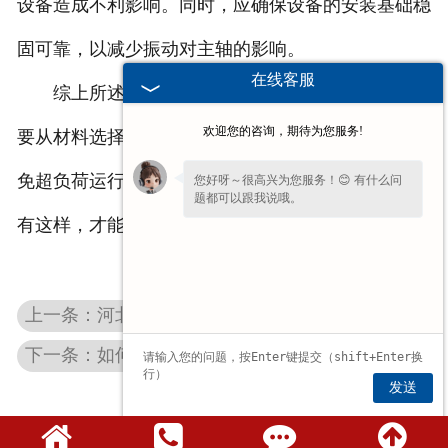
设备造成不利影响。同时，应确保设备的安装基础稳
固可靠，以减少振动对主轴的影响。
在线客服
综上所述，预防硅钢片去毛刺机中心主轴变形需
欢迎您的咨询，期待为您服务!
要从材料选择、结构设计、制造工艺、日常维护、避
免超负荷运行以及优化工作环境等多个方面入手。只
您好呀～很高兴为您服务！😊 有什么问
题都可以跟我说哦。
有这样，才能确保设备的稳定运行和延长使用寿命。
上一条：河北去毛刺机的工作原理介绍
下一条：如何提高河北中心孔磨床的抗震能力？
发送