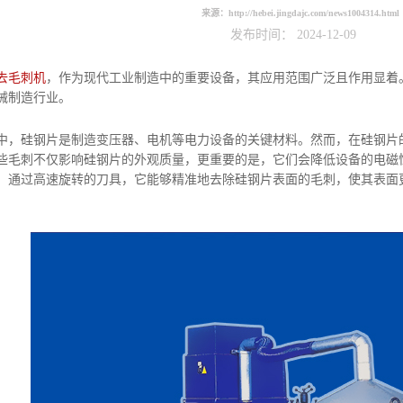
来源：
http://hebei.jingdajc.com/news1004314.html
发布时间： 2024-12-09
去毛刺机
，作为现代工业制造中的重要设备，其应用范围广泛且作用显着
械制造行业。
硅钢片是制造变压器、电机等电力设备的关键材料。然而，在硅钢片的
些毛刺不仅影响硅钢片的外观质量，更重要的是，它们会降低设备的电磁
。通过高速旋转的刀具，它能够精准地去除硅钢片表面的毛刺，使其表面