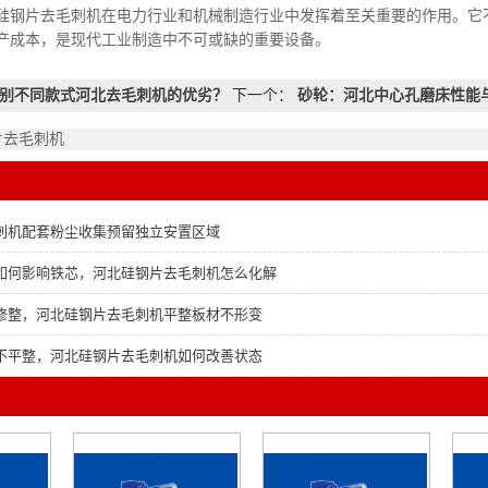
片去毛刺机在电力行业和机械制造行业中发挥着至关重要的作用。它不
产成本，是现代工业制造中不可或缺的重要设备。
别不同款式河北去毛刺机的优劣？
下一个：
砂轮：河北中心孔磨床性能
片去毛刺机
刺机配套粉尘收集预留独立安置区域
如何影响铁芯，河北硅钢片去毛刺机怎么化解
修整，河北硅钢片去毛刺机平整板材不形变
不平整，河北硅钢片去毛刺机如何改善状态