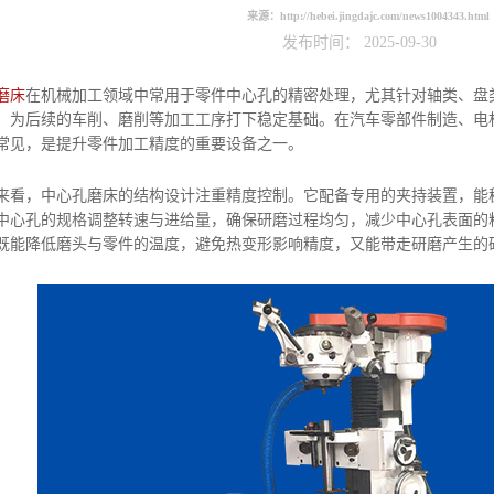
来源：
http://hebei.jingdajc.com/news1004343.html
发布时间： 2025-09-30
磨床
在机械加工领域中常用于零件中心孔的精密处理，尤其针对轴类、盘
，为后续的车削、磨削等加工工序打下稳定基础。在汽车零部件制造、电
常见，是提升零件加工精度的重要设备之一。
，中心孔磨床的结构设计注重精度控制。它配备专用的夹持装置，能稳
中心孔的规格调整转速与进给量，确保研磨过程均匀，减少中心孔表面的
既能降低磨头与零件的温度，避免热变形影响精度，又能带走研磨产生的