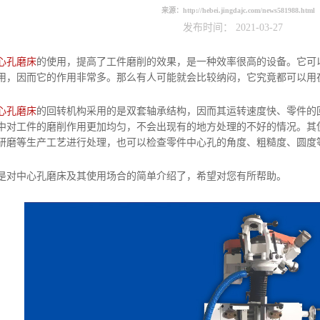
来源：
http://hebei.jingdajc.com/news581988.html
发布时间： 2021-03-27
心孔磨床
的使用，提高了工件磨削的效果，是一种效率很高的设备。它可
用，因而它的作用非常多。那么有人可能就会比较纳闷，它究竟都可以用
心孔磨床
的回转机构采用的是双套轴承结构，因而其运转速度快、零件的
中对工件的磨削作用更加均匀，不会出现有的地方处理的不好的情况。其
研磨等生产工艺进行处理，也可以检查零件中心孔的角度、粗糙度、圆度
心孔磨床及其使用场合的简单介绍了，希望对您有所帮助。