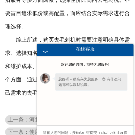
后服务等多方面因素，选择性价比高的去毛刺机。不
要盲目追求低价或高配置，而应结合实际需求进行合
理选择。
综上所述，购买去毛刺机时需要注意明确具体需
在线客服
求、选择知名厂家、关注性能参数、考虑使用便捷性
欢迎您的咨询，期待为您服务!
和维护成本、了解售后服务以及综合考虑性价比等几
个方面。通过综合考虑这些因素，可以选购到适合自
您好呀～很高兴为您服务！😊 有什么问
题都可以跟我说哦。
己需求的去毛刺机。
上一条：河北中心孔研磨机为什么一定要重视除锈工作？
下一条：使用河北硅钢片去毛刺机的注意事项