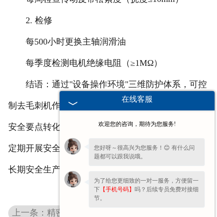
2. 检修
每500小时更换主轴润滑油
每季度检测电机绝缘电阻（≥1MΩ）
结语：通过"设备操作环境"三维防护体系，可控
在线客服
制去毛刺机作业风险。建议制作可视化操作看板，将
欢迎您的咨询，期待为您服务!
安全要点转化为图文流程，强化作业人员安全意识。
定期开展安全演练，持续提升应急处理能力，是保障
您好呀～很高兴为您服务！😊 有什么问
题都可以跟我说哦。
长期安全生产的关键。
为了给您更细致的一对一服务，方便留一
下
【手机号码】
吗？后续专员免费对接细
节。
上一条：精密加工必备：河北中心孔研磨机的操作规范与技巧