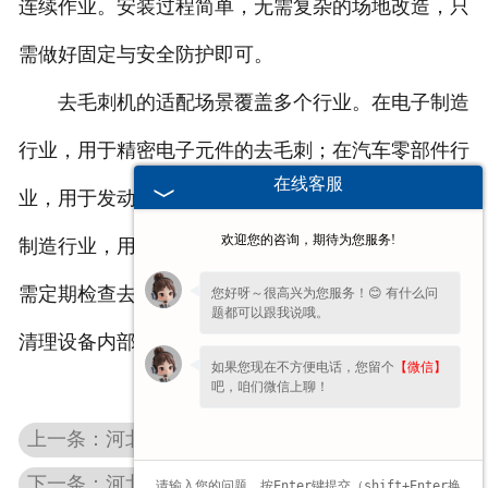
连续作业。安装过程简单，无需复杂的场地改造，只
需做好固定与安全防护即可。
去毛刺机的适配场景覆盖多个行业。在电子制造
行业，用于精密电子元件的去毛刺；在汽车零部件行
在线客服
业，用于发动机缸体、齿轮等零件的去毛刺；在五金
欢迎您的咨询，期待为您服务!
制造行业，用于各类五金配件的去毛刺。日常维护只
需定期检查去毛刺工具的磨损情况，及时更换配件，
您好呀～很高兴为您服务！😊 有什么问
题都可以跟我说哦。
清理设备内部的碎屑，就能保持稳定的去毛刺效果。
如果您现在不方便电话，您留个
【微信】
吧，咱们微信上聊！
上一条：河北中心孔研磨机—零件基准修复的实用设备
下一条：河北硅钢片去毛刺机适配电机铁芯加工的特殊需求