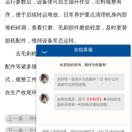
运行参数后，设备便可自主循环作业，出料规整有
序，便于后续转运堆放。日常养护重点清理机身内部
堆积碎屑，查看打磨、毛刷部件磨损程度，及时更替
损耗配件，维持设备常态运转。
在线客服
去毛刺机广泛应用于机械加工、五金制造、汽车
欢迎您的咨询，期待为您服务!
配件等诸多领域，以宽泛的适配范围与简易的操作模
式，规整工件边角形态，优化成品装配与外观表现，
您好呀～很高兴为您服务！😊 有什么问
题都可以跟我说哦。
在生产收尾环节起到关键作用。
如果您愿意，留下
【手机号】
🔔后续有优
惠和详情第一时间电话通知您哦。
上一条：冲切硅钢片边缘修整，河北硅钢片去毛刺机平整板材不形变
下一条：立式布局节省占地，河北立式中心孔磨床适配中小型轴件加工