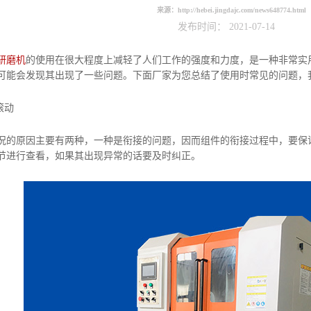
来源：
http://hebei.jingdajc.com/news648774.html
发布时间： 2021-07-14
研磨机
的使用在很大程度上减轻了人们工作的强度和力度，是一种非常实
可能会发现其出现了一些问题。下面厂家为您总结了使用时常见的问题，
滚动
原因主要有两种，一种是衔接的问题，因而组件的衔接过程中，要保证
节进行查看，如果其出现异常的话要及时纠正。