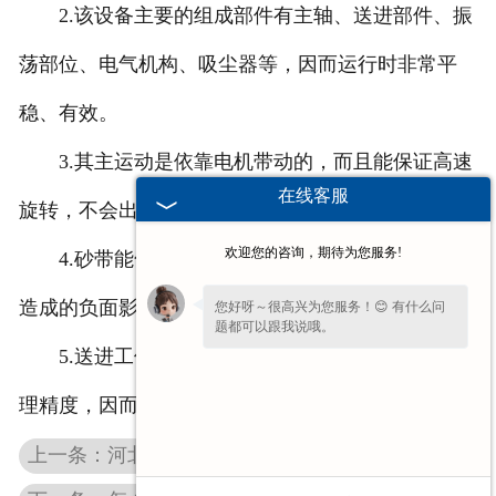
2.该设备主要的组成部件有主轴、送进部件、振
荡部位、电气机构、吸尘器等，因而运行时非常平
稳、有效。
3.其主运动是依靠电机带动的，而且能保证高速
在线客服
旋转，不会出现故障。
欢迎您的咨询，期待为您服务!
4.砂带能匀速对工件进行研磨，且能减少对设备
造成的负面影响，因而能延长设备的使用周期。
您好呀～很高兴为您服务！😊 有什么问
题都可以跟我说哦。
5.送进工件的速度会在很大程度上影响工件的处
理精度，因而需要留意。
上一条：河北中心孔研磨机使用期间需要留意这些事情