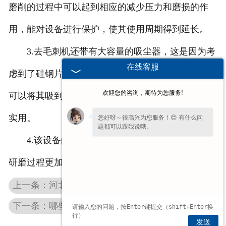
磨削的过程中可以起到相应的减少压力和磨损的作
用，能对设备进行保护，使其使用周期得到延长。
3.去毛刺机还带有大容量的吸尘器，这是因为考
在线客服
虑到了硅钢片处理期间会产生很多毛刺，使用吸尘器
欢迎您的咨询，期待为您服务!
可以将其吸到里面，从而减少人们的清理过程，非常
实用。
您好呀～很高兴为您服务！😊 有什么问
题都可以跟我说哦。
4.该设备的端口处带有相应的液压升降台，因而
研磨过程更加简单，能减轻工作人员的劳动强度。
上一条：河北中心孔研磨机能对工件处理到什么程度？
下一条：哪些会影响河北中心孔磨床研磨的效率？
发送