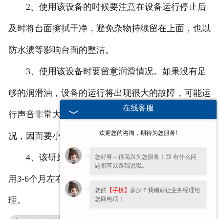
2、使用该设备的时候要注意在设备运行停止后
及时将台面擦拭干净，避免杂物持续留在上面，也以
防水渍等影响台面的整洁。
3、使用该设备时要留意润滑情况。如果没有足
够的润滑油，设备的运行将出现很大的故障，可能运
在线客服
行声音非常大，可能对零件造成损伤，引起磨损情
欢迎您的咨询，期待为您服务!
况，因而要小心。
4、该研磨机的使用也不能忽视冷却水箱，每使
您好呀～很高兴为您服务！😊 有什么问
题都可以跟我说哦。
用3-6个月左右要更滑一次润滑油，并对滤网进行清
您的
【手机】
多少？我稍后让业务经理给
您回电话！
理。