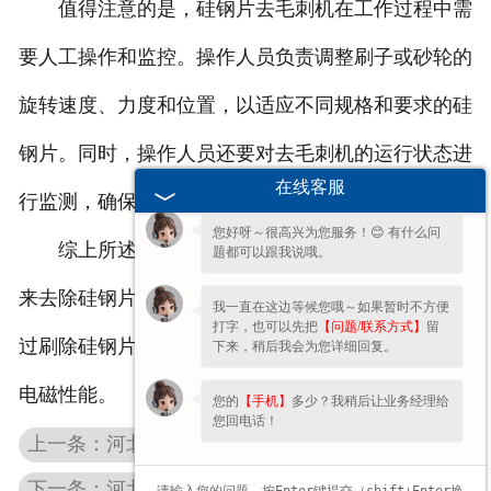
值得注意的是，硅钢片去毛刺机在工作过程中需
要人工操作和监控。操作人员负责调整刷子或砂轮的
旋转速度、力度和位置，以适应不同规格和要求的硅
钢片。同时，操作人员还要对去毛刺机的运行状态进
欢迎您的咨询，期待为您服务!
在线客服
行监测，确保设备正常工作。
您好呀～很高兴为您服务！😊 有什么问
综上所述，硅钢片去毛刺机通过旋转刷子或砂轮
题都可以跟我说哦。
来去除硅钢片表面的毛刺。其工作原理简单明了，通
我一直在这边等候您哦～如果暂时不方便
打字，也可以先把
【问题/联系方式】
留
过刷除硅钢片表面的毛刺，提高硅钢片的外观质量和
下来，稍后我会为您详细回复。
电磁性能。
您的
【手机】
多少？我稍后让业务经理给
您回电话！
上一条：河北去毛刺机的使用注意事项
下一条：河北中心孔磨床的驱动方式介绍